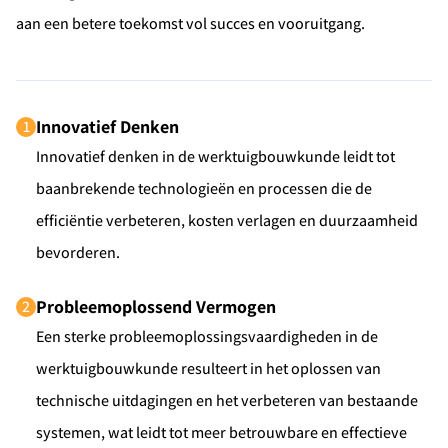
aan een betere toekomst vol succes en vooruitgang.
Ontvang vacatures direct in je
mailbox
Innovatief Denken
1
Innovatief denken in de werktuigbouwkunde leidt tot
baanbrekende technologieën en processen die de
Alerts ontvangen
efficiëntie verbeteren, kosten verlagen en duurzaamheid
bevorderen.
Probleemoplossend Vermogen
2
Een sterke probleemoplossingsvaardigheden in de
werktuigbouwkunde resulteert in het oplossen van
technische uitdagingen en het verbeteren van bestaande
systemen, wat leidt tot meer betrouwbare en effectieve