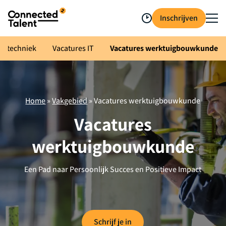
Inschrijven
trotechniek
Vacatures IT
Vacatures werktuigbouwkunde
Home
»
Vakgebied
»
Vacatures werktuigbouwkunde
Vacatures
werktuigbouwkunde
Een Pad naar Persoonlijk Succes en Positieve Impact
Schrijf je in