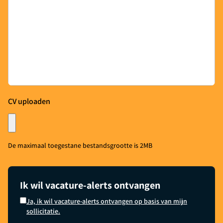
CV uploaden
Ontvang vacatures direct in je
mailbox
De maximaal toegestane bestandsgrootte is 2MB
Alerts ontvangen
Ik wil vacature-alerts ontvangen
Ja, ik wil vacature-alerts ontvangen op basis van mijn
sollicitatie.