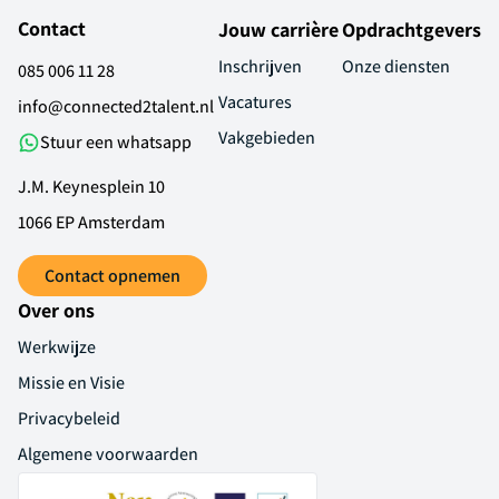
Contact
Jouw carrière
Opdrachtgevers
Inschrijven
Onze diensten
085 006 11 28
Ontvang vacatures direct in je
Vacatures
info@connected2talent.nl
mailbox
Vakgebieden
Stuur een whatsapp
J.M. Keynesplein 10
1066 EP Amsterdam
Alerts ontvangen
Contact opnemen
Over ons
Werkwijze
Missie en Visie
Privacybeleid
Algemene voorwaarden